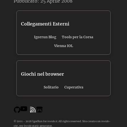
Pubblicato:
25 Aprile 2008
Collegamenti Esterni
Igorrun Blog
Tools per la Corsa
Vienna IOL
Giochi nel browser
Solitario
Cuperativa
© 2001 - 2026 IgorRun for
invido.it
. All rights reserved. Sito creato con
invido-
site
, my
Invido
static generator.