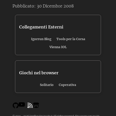
Pubblicato:
30 Dicembre 2008
Collegamenti Esterni
Igorrun Blog
Tools per la Corsa
Vienna IOL
Giochi nel browser
Solitario
Cuperativa
© 2001 - 2026 IgorRun for
invido.it
. All rights reserved. Sito creato con
invido-