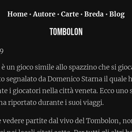
e
•
Carte
•
Breda
•
Blog
Tombolon
 allo spazzino che si gioca a Rovigo. Il
Domenico Starna il quale ha seguito
a città veneta. Ecco uno stralcio di
te i suoi viaggi.
dal vivo del Tombolon, non deve fare
 sotto. Per tutti gli altri basta collegarsi
care un avversario col quale giocare.
rna spiega il Tombolon
a Rovigo con 40 carte ed a Padova con