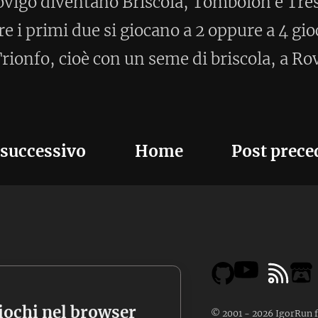
er
© 2001 - 2026 IgorRun for
invido.it
. All rights reserved. Sito creato con
invido-site
,
Invido
static generator.