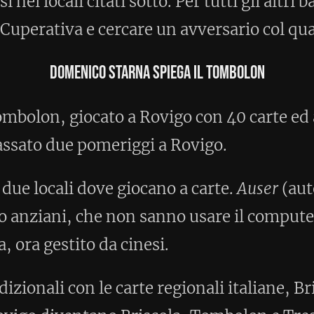
iggi a Rovigo.
giocano a carte.
Auser
(autogestione
n sanno usare il computer, e il Bar Sala
inesi.
carte regionali italiane, Briscola Scopa e
Briscola, Tombolon e Tressette col
iocano a 2 oppure a 4 giocatori, il
un seme di briscola, a Rovigo si gioca in
Home
Post precedente >