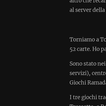
52 carte. Ho passato due pomer
Sono stato nei due locali dove 
servizi), centro anziani, che no
Giochi Ramada, ora gestito da c
I tre giochi tradizionali con le 
Tressette, a Rovigo diventano 
Trionfo. Mentre i primi due si g
Tressette col Trionfo, cioè con 
4.
< Post successivo
Pubblicato:
28 Agosto 2009