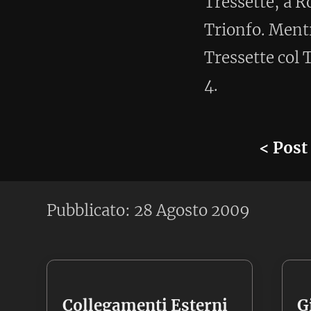
Collegamenti Esterni
Giochi nel brows
Igorrun Blog
Solitario
Tools per la Corsa
Cuperativa
Vienna IOL