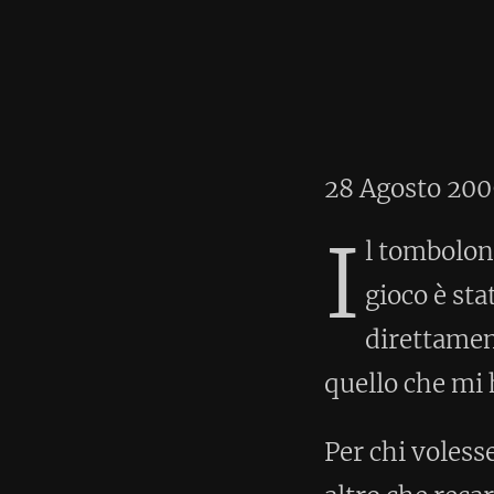
Home
•
Autor
28 Agosto 2009
I
l tombolon è un gioco simile
gioco è stato segnalato da 
direttamente i giocatori nell
quello che mi ha riportato duran
Per chi volesse vedere partite 
altro che recarsi nei locali citati
al server della Cuperativa e cer
Domenico Sta
Torniamo a Tombolon, giocato 