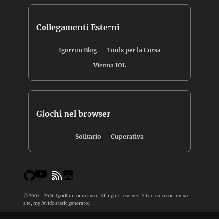
Collegamenti Esterni
Igorrun Blog
Tools per la Corsa
Vienna IOL
Giochi nel browser
Solitario
Cuperativa
© 2001 - 2026 IgorRun for
invido.it
. All rights reserved. Sito creato con
invido-
site
, my
Invido
static generator.