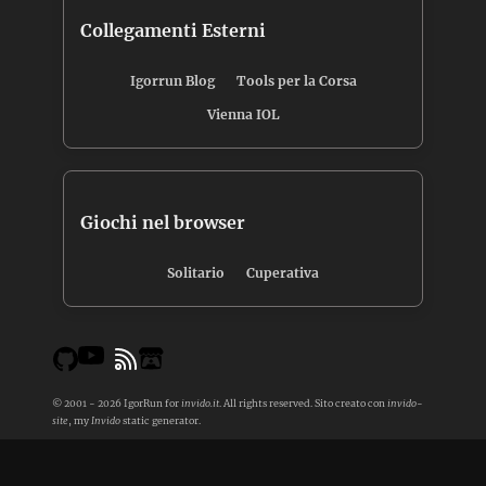
Collegamenti Esterni
Igorrun Blog
Tools per la Corsa
Vienna IOL
Giochi nel browser
Solitario
Cuperativa
© 2001 - 2026 IgorRun for
invido.it
. All rights reserved. Sito creato con
invido-
site
, my
Invido
static generator.