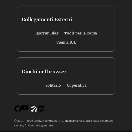
Collegamenti Esterni
Igorrun Blog
Tools per la Corsa
Vienna IOL
Giochi nel browser
Solitario
Cuperativa
© 2001 - 2026 IgorRun for
invido.it
. All rights reserved. Sito creato con
invido-
site
, my
Invido
static generator.