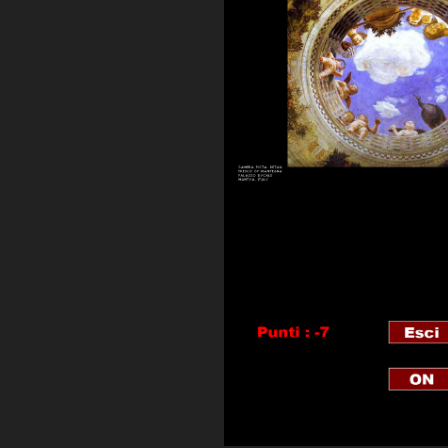
 del Solitario per Android. Si trova su:
to direttamente dal progretto
Solitario
,
Esso utilizza il target debug, può essere
Android senza problemi e senza doverlo
ithub