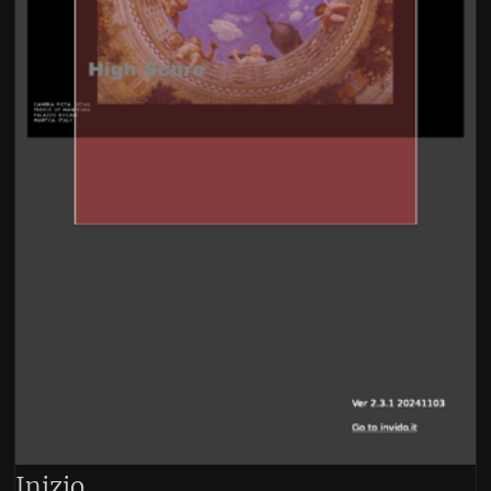
er
© 2001 - 2026 IgorRun for
invido.it
. All rights reserved. Sito creato con
invido-site
,
Invido
static generator.