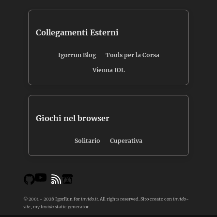
Collegamenti Esterni
Igorrun Blog
Tools per la Corsa
Vienna IOL
Giochi nel browser
Solitario
Cuperativa
© 2001 - 2026 IgorRun for
invido.it
. All rights reserved. Sito creato con
invido-
site
, my
Invido
static generator.