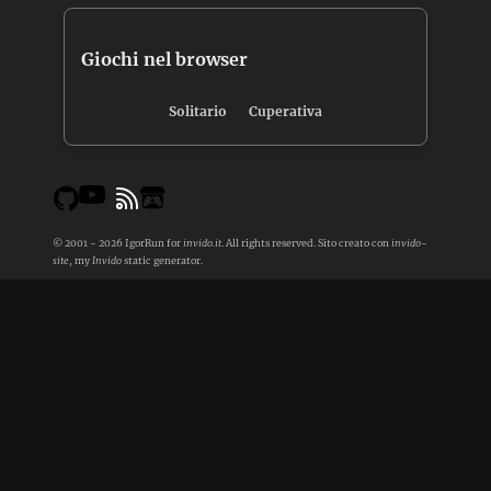
Giochi nel browser
Solitario
Cuperativa
© 2001 - 2026 IgorRun for
invido.it
. All rights reserved. Sito creato con
invido-
site
, my
Invido
static generator.